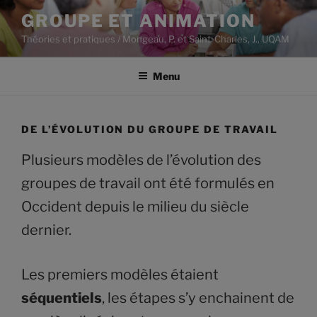
Aller
GROUPE ET ANIMATION
au
Théories et pratiques / Mongeau, P. et Saint-Charles, J., UQAM
contenu
principal
Menu
DE L’ÉVOLUTION DU GROUPE DE TRAVAIL
Plusieurs modèles de l’évolution des
groupes de travail ont été formulés en
Occident depuis le milieu du siècle
dernier.
Les premiers modèles étaient
séquentiels
, les étapes s’y enchainent de